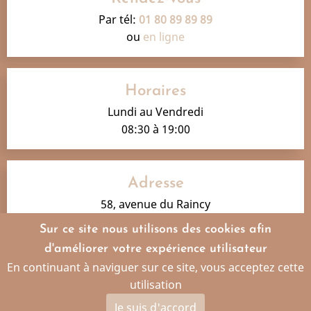
Par tél:
01 80 89 89 89
ou
en ligne
Horaires
Lundi au Vendredi
08:30 à 19:00
Adresse
58, avenue du Raincy
93250 Villemomble
Sur ce site nous utilisons des cookies afin
d'améliorer votre expérience utilisateur
Mentions légales
En continuant à naviguer sur ce site, vous acceptez cette
Honoraires
|
Infos Conseil de l'Ordre
|
Le site dentiste a
utilisation
été réalisé par
www.denti.site
Je suis d'accord