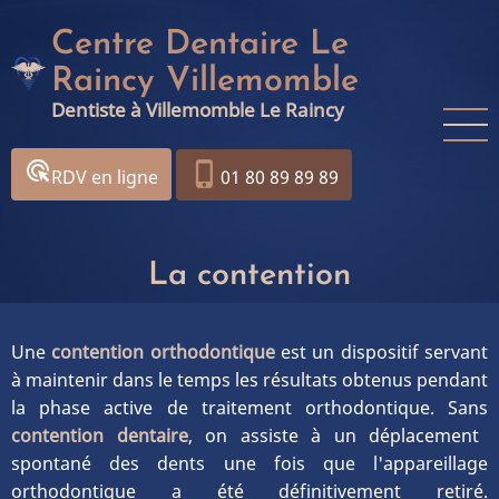
Aller
Centre Dentaire Le
au
contenu
Raincy Villemomble
principal
Dentiste à Villemomble Le Raincy
ads_click
phone_iphone
RDV en ligne
01 80 89 89 89
La contention
Une
contention orthodontique
est un dispositif servant
à maintenir dans le temps les résultats obtenus pendant
la phase active de traitement orthodontique. Sans
contention dentaire
, on assiste à un déplacement
spontané des dents une fois que l'appareillage
orthodontique a été définitivement retiré.