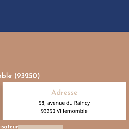
mble (93250)
Adresse
58, avenue du Raincy
93250 Villemomble
lisateur