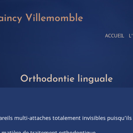
aincy Villemomble
Main
ACCUEIL
L
navigat
Orthodontie linguale
reils multi-attaches totalement invisibles puisqu’ils 
en matière de traitement orthodontique.