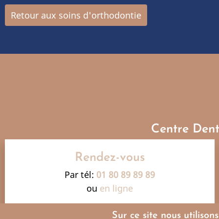
Retour aux soins d'orthodontie
Centre Dent
Rendez-vous
Par tél:
01 80 89 89 89
ou
en ligne
Sur ce site nous utilison