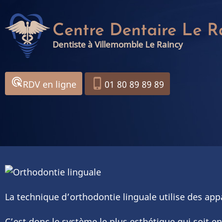
Aller
au
Centre Dentaire Le R
contenu
Dentiste à Villemomble Le Raincy
principal
ads_click
phone_iphone
RDV en ligne
01 80 89 89 89
La technique d’orthodontie linguale utilise des appa
C’est donc le système le plus esthétique qui soit 